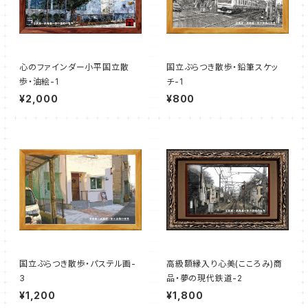
心のファインダー小平国立散
国立ぶらつき散歩・鉛筆スケッ
歩・油絵-1
チ-1
¥2,000
¥800
国立ぶらつき散歩・パステル画-
高級額縁入り心美(こころみ)商
3
品・夢の現代鉄道-2
¥1,200
¥1,800