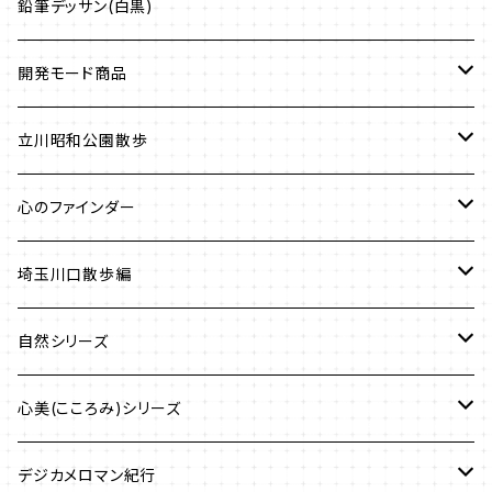
鉛筆デッサン(白黒)
開発モード商品
国立ぶらつき撮影
立川昭和公園散歩
油絵画
心のファインダー
水彩画
小平国立散歩
埼玉川口散歩編
色鉛筆画風デッサン
色鉛筆デッサン
油絵風
自然シリーズ
鉛筆画風(白黒)デッサン
鉛筆画デッサン
水彩画風
国立散歩編・空
心美(こころみ)シリーズ
水彩画風
水彩画風
パステル画
色鉛筆デッサン風
国立散歩編・春
東京国立散歩編
デジカメロマン紀行