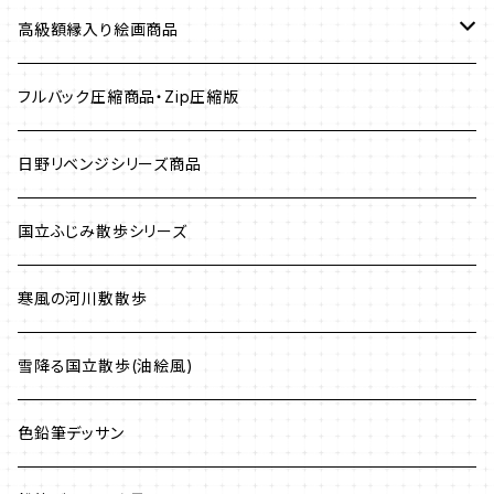
2０２４年作品
高級額縁入り絵画商品
第１期販売作品商品
２０２５年作品
油絵風
フルバック圧縮商品・Zip圧縮版
第２期販売作品商品
夏の発売作品
立川昭和公園散歩シリーズ
鉛筆デッサン風
日野リベンジシリーズ商品
第3期販売作品商品
立川昭和公園散歩シリーズ
色鉛筆スケッチ&デッサン風
国立ふじみ散歩シリーズ
米森清一郎の心美(こころみ)シリーズ
パステル風
寒風の河川敷散歩
国立ぶらつき散歩
国立ぶらつき散歩
鉛筆スケッチ風(白黒)
雪降る国立散歩(油絵風)
国立ぶらつき散歩
色鉛筆デッサン