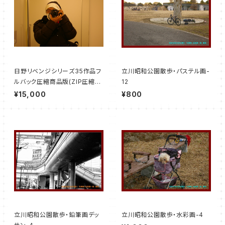
日野リベンジシリーズ35作品フ
立川昭和公園散歩・パステル画-
ルバック圧縮商品版(ZIP圧縮７
12
５メガバイト)
¥15,000
¥800
立川昭和公園散歩・鉛筆画デッ
立川昭和公園散歩・水彩画-4