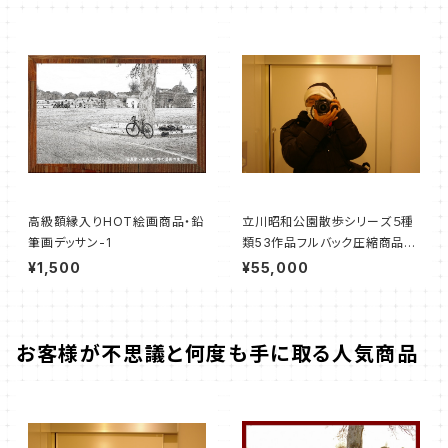
高級額縁入りHOT絵画商品・鉛
立川昭和公園散歩シリーズ５種
筆画デッサン-1
類53作品フルバック圧縮商品(Z
ip・169メガバイト)
¥1,500
¥55,000
お客様が不思議と何度も手に取る人気商品