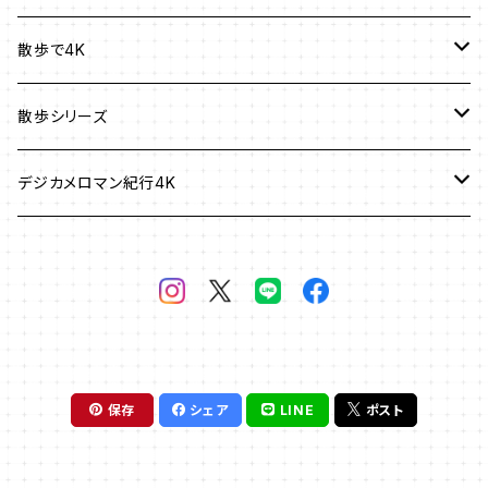
油絵風
油絵風
色鉛筆スケッチ・デッサン
鉛筆デッサン風(白黒)
5月東京立川散歩編
東京立川国立散歩編
散歩で4K
色鉛筆スケッチ風
油絵風
東京青梅昭島立川散歩編
東京国立国分寺散歩編
散歩シリーズ
水彩画風
色鉛筆スケッチ風
東京国立八王子散歩
6月東京日野市豊田散歩編
東京国立府中散歩編
デジカメロマン紀行4K
匠技・鉛筆デッサン風(白黒)
油絵風
色鉛筆デッサン
5月末日東京立川散歩編
東京日野市万願寺散歩
水彩画風
色鉛筆デッサン風
保存
シェア
LINE
ポスト